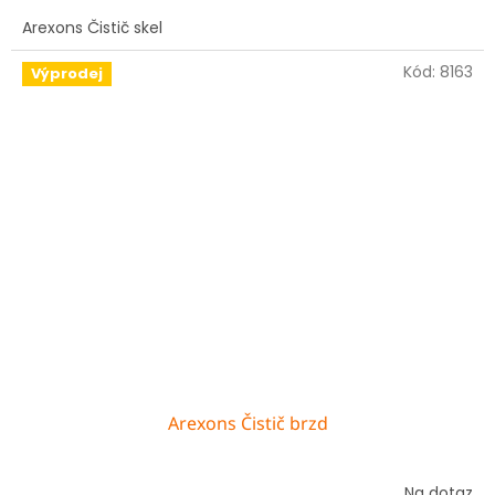
Arexons Čistič skel
Kód:
8163
Výprodej
Arexons Čistič brzd
Na dotaz