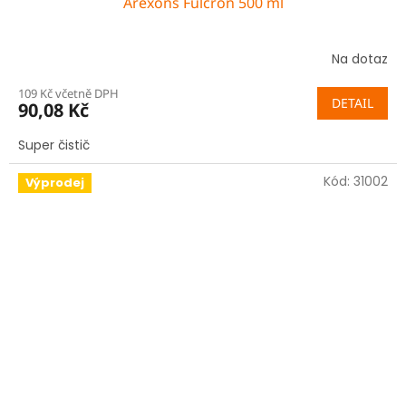
Arexons Fulcron 500 ml
Na dotaz
109 Kč včetně DPH
DETAIL
90,08 Kč
Super čistič
Kód:
31002
Výprodej