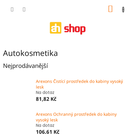
Přejít
NÁKUP
na
obsah
KOŠÍK
Autokosmetika
Nejprodávanější
Arexons Čistící prostředek do kabiny vysoký
lesk
Na dotaz
81,82 Kč
Arexons Ochranný prostředek do kabiny
vysoký lesk
Na dotaz
106,61 Kč