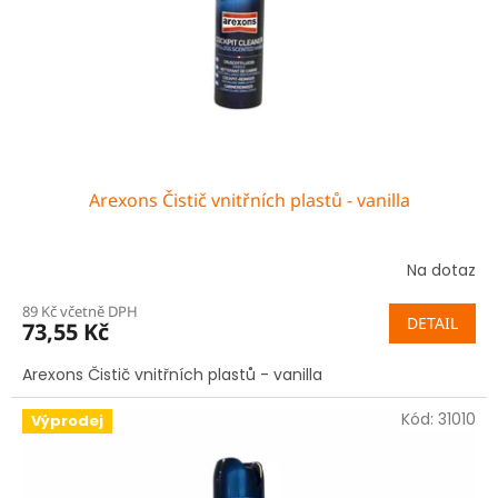
o
d
u
k
t
ů
Arexons Čistič vnitřních plastů - vanilla
Na dotaz
89 Kč včetně DPH
DETAIL
73,55 Kč
Arexons Čistič vnitřních plastů - vanilla
Kód:
31010
Výprodej