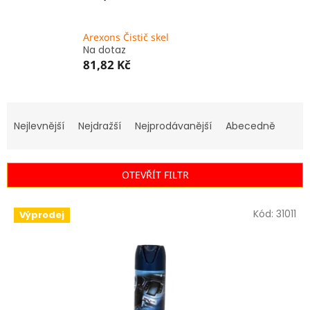
Arexons Čistič skel
Na dotaz
81,82 Kč
Ř
a
Nejlevnější
Nejdražší
Nejprodávanější
Abecedně
z
e
n
OTEVŘÍT FILTR
í
p
V
r
Kód:
31011
Výprodej
ý
o
p
d
i
u
s
k
p
t
r
ů