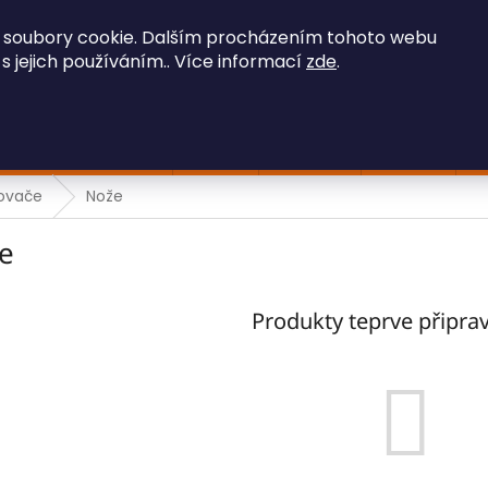
OBCHODNÍ PODMÍNKY
GDPR
 soubory cookie. Dalším procházením tohoto webu
 s jejich používáním.. Více informací
zde
.
HLEDAT
Stavební technika
Iveco
Ostatní
Hračky
F
čovače
Nože
e
Produkty teprve připra