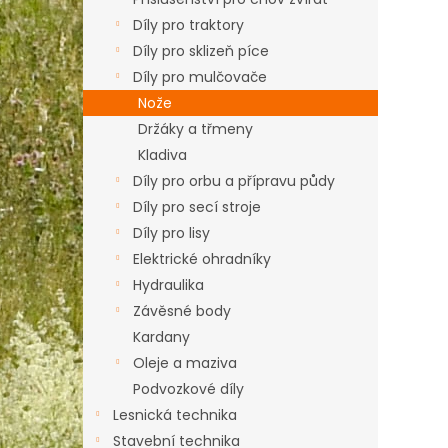
n
e
Díly pro traktory
l
Díly pro sklizeň píce
Díly pro mulčovače
Nože
Držáky a třmeny
Kladiva
Díly pro orbu a přípravu půdy
Díly pro secí stroje
Díly pro lisy
Elektrické ohradníky
Hydraulika
Závěsné body
Kardany
Oleje a maziva
Podvozkové díly
Lesnická technika
Stavební technika