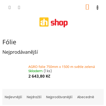
Přejít
NÁKUP
na
obsah
KOŠÍK
Fólie
Nejprodávanější
AGRO folie 750mm x 1500 m světle zelená
Skladem
(1 ks)
2 643,80 Kč
Ř
a
Nejlevnější
Nejdražší
Nejprodávanější
Abecedně
z