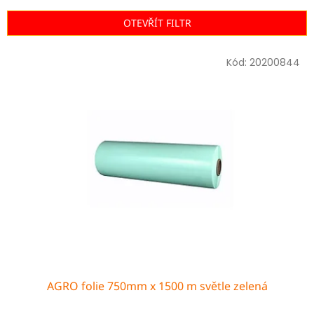
e
n
OTEVŘÍT FILTR
í
p
V
r
Kód:
20200844
ý
o
p
d
i
u
s
k
p
t
r
ů
o
d
u
k
t
ů
AGRO folie 750mm x 1500 m světle zelená