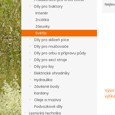
n
a
Nejlev
e
Díly pro traktory
z
l
Interiér
e
Zrcátka
n
í
Zásuvky
p
Světla
V
r
ý
Díly pro sklizeň píce
o
p
Díly pro mulčovače
d
i
Díly pro orbu a přípravu půdy
u
s
k
Díly pro secí stroje
p
t
Díly pro lisy
r
ů
Elektrické ohradníky
o
d
Hydraulika
u
Závěsné body
Výstr
k
Kardany
výšk
t
Oleje a maziva
ů
Podvozkové díly
Lesnická technika