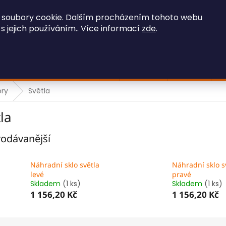
OBCHODNÍ PODMÍNKY
GDPR
 soubory cookie. Dalším procházením tohoto webu
 s jejich používáním.. Více informací
zde
.
HLEDAT
Stavební technika
Iveco
Ostatní
Hračky
F
ory
Světla
la
odávanější
Náhradní sklo světla
Náhradní sklo s
levé
pravé
Skladem
(1 ks)
Skladem
(1 ks)
1 156,20 Kč
1 156,20 Kč