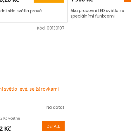
Aku pracovní LED světlo se
dní sklo světla pravé
speciálními funkcemi
Kód:
00130107
í světlo levé, se žárovkami
Na dotaz
62 Kč včetně
DETAIL
2 Kč