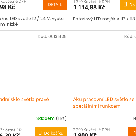
 Kč včetně DPH
1 349 Kč včetně DPH
DETAIL
Do 
98 Kč
1 114,88 Kč
ažné LED světlo 12 / 24 V, výška
Bateriový LED maják ø 112 x 1
m, nízké
Kód:
00131438
Kód:
dní sklo světla pravé
Aku pracovní LED světlo se
speciálními funkcemi
Skladem
(1 ks)
N
2 299 Kč včetně DPH
Kč včetně DPH
D
Do košíku
1 900 Kč
6,20 Kč