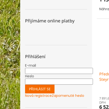
Náhra
Přijímáme online platby
Přihlášení
E-mail
Předn
Heslo
Steyr
PŘIHLÁSIT SE
Nová registrace
Zapomenuté heslo
7 891,
DPH
6 52