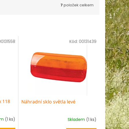
7
položek celkem
00131558
Kód:
00131439
x 118
Náhradní sklo světla levé
em
(1 ks)
Skladem
(1 ks)