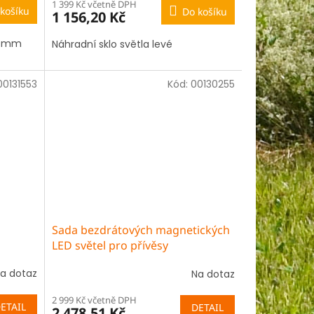
1 399 Kč včetně DPH
košíku
Do košíku
1 156,20 Kč
18 mm
Náhradní sklo světla levé
00131553
Kód:
00130255
Sada bezdrátových magnetických
LED světel pro přívěsy
a dotaz
Na dotaz
2 999 Kč včetně DPH
ETAIL
DETAIL
2 478,51 Kč