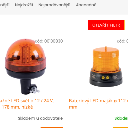
nější
Nejdražší
Nejprodávanější
Abecedně
OTEVŘÍT FILTR
Kód:
00130830
Kód:
ažné LED světlo 12 / 24 V,
Bateriový LED maják ø 112 
a 178 mm, nízké
mm
Skladem u dodavatele
Sklad