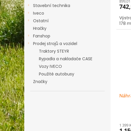
899,01
742,
Stavební technika
Iveco
Výstr
Ostatní
178 m
Hračky
Fanshop
Prodej strojů a vozidel
Traktory STEYR
Rypadla a nakladače CASE
Vozy IVECO
Použité autobusy
Značky
Náhra
1 399 
1 15