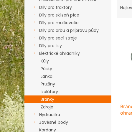
Ř
n
a
e
Díly pro traktory
Nejlev
z
l
Díly pro sklizeň píce
e
Díly pro mulčovače
n
Díly pro orbu a přípravu půdy
í
Díly pro secí stroje
p
V
r
Díly pro lisy
ý
o
Elektrické ohradníky
p
d
i
Kůly
u
s
Pásky
k
p
Lanka
t
r
ů
Pružiny
o
Izolátory
d
Branky
u
Bráno
k
Zdroje
ohra
t
Hydraulika
ů
Závěsné body
Kardany