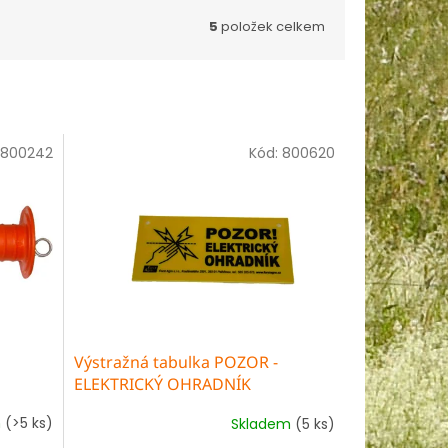
5
položek celkem
800242
Kód:
800620
Výstražná tabulka POZOR -
ELEKTRICKÝ OHRADNÍK
m
(>5 ks)
Skladem
(5 ks)