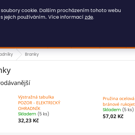
OBCHODNÍ PODMÍNKY
GDPR
 soubory cookie. Dalším procházením tohoto webu
 s jejich používáním.. Více informací
zde
.
HLEDAT
Stavební technika
Iveco
Ostatní
Hračky
F
radníky
Branky
nky
odávanější
Výstražná tabulka
Pružina ocelová
POZOR - ELEKTRICKÝ
bránové rukojet
OHRADNÍK
Skladem
(5 ks)
Skladem
(5 ks)
57,02 Kč
32,23 Kč