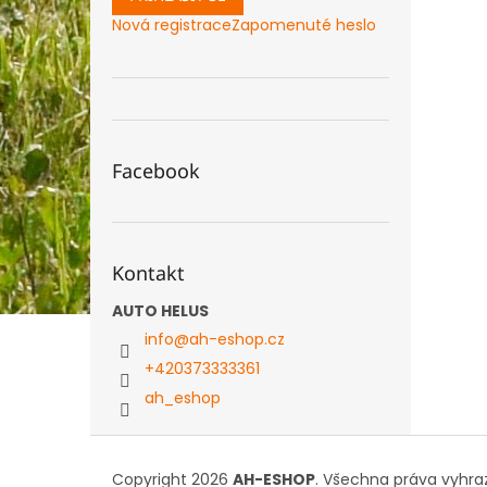
Nová registrace
Zapomenuté heslo
Facebook
Kontakt
AUTO HELUS
info
@
ah-eshop.cz
+420373333361
ah_eshop
Z
á
Copyright 2026
AH-ESHOP
. Všechna práva vyhra