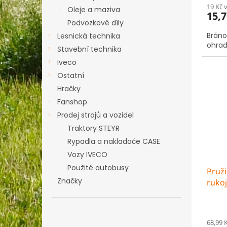
19 Kč 
Oleje a maziva
15,7
Podvozkové díly
Bráno
Lesnická technika
ohrad
Stavební technika
Iveco
Ostatní
Hračky
Fanshop
Prodej strojů a vozidel
Traktory STEYR
Rypadla a nakladače CASE
Vozy IVECO
Použité autobusy
Pruž
Značky
rukoj
68,99 