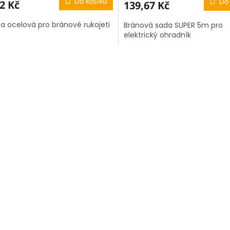
Do košíku
Do
2 Kč
139,67 Kč
na ocelová pro bránové rukojeti
Bránová sada SUPER 5m pro
elektrický ohradník
O
v
l
á
d
a
c
í
p
r
v
k
y
v
ý
p
i
s