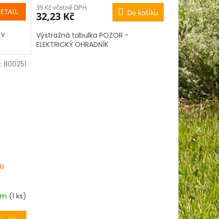
39 Kč včetně DPH
ETAIL
Do košíku
32,23 Kč
 v
Výstražná tabulka POZOR -
ELEKTRICKÝ OHRADNÍK
:
800251
ro
em
(1 ks)