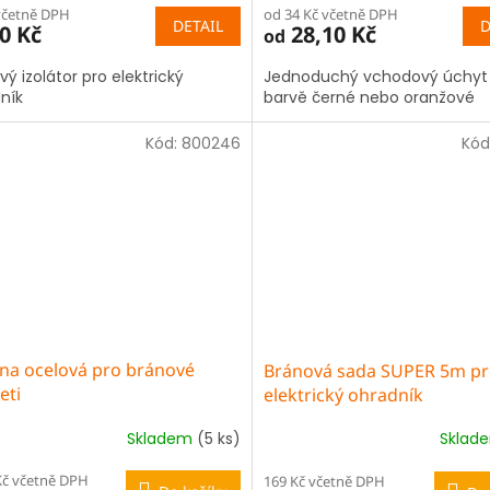
včetně DPH
od 34 Kč včetně DPH
DETAIL
D
0 Kč
28,10 Kč
od
vý izolátor pro elektrický
Jednoduchý vchodový úchyt
ník
barvě černé nebo oranžové
Kód:
800246
Kód
ina ocelová pro bránové
Bránová sada SUPER 5m p
eti
elektrický ohradník
Skladem
(5 ks)
Sklad
Kč včetně DPH
169 Kč včetně DPH