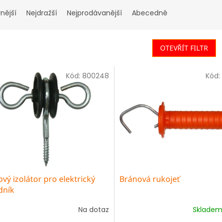
nější
Nejdražší
Nejprodávanější
Abecedně
OTEVŘÍT FILTR
Kód:
800248
Kód:
vý izolátor pro elektrický
Bránová rukojeť
dník
Na dotaz
Sklade