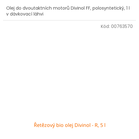
Olej do dvoutaktních motorů Divinol FF, polosyntetický, 1 l
v dávkovací láhvi
Kód:
00763570
Řetězový bio olej Divinol - R, 5 l