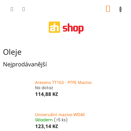
Přejít
NÁKUP
na
obsah
KOŠÍK
Oleje
Nejprodávanější
Arexons TT163 - PTFE Mazivo
Na dotaz
114,88 Kč
Univerzální mazivo WD40
Skladem
(>5 ks)
123,14 Kč