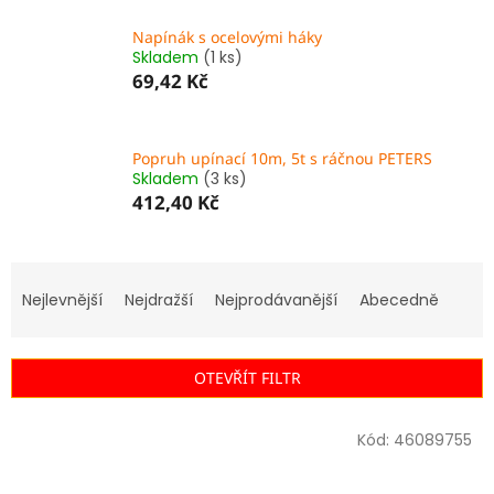
Napínák s ocelovými háky
Skladem
(1 ks)
69,42 Kč
Popruh upínací 10m, 5t s ráčnou PETERS
Skladem
(3 ks)
412,40 Kč
Ř
a
Nejlevnější
Nejdražší
Nejprodávanější
Abecedně
z
e
n
OTEVŘÍT FILTR
í
p
V
r
Kód:
46089755
ý
o
p
d