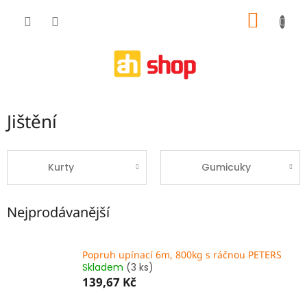
Přejít
NÁKUP
na
obsah
KOŠÍK
Jištění
Kurty
Gumicuky
Nejprodávanější
Popruh upínací 6m, 800kg s ráčnou PETERS
Skladem
(3 ks)
139,67 Kč