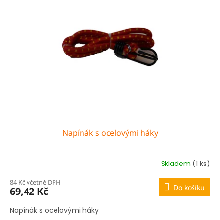
i
u
s
k
p
t
r
ů
o
d
u
k
t
ů
Napínák s ocelovými háky
Skladem
(1 ks)
84 Kč včetně DPH
Do košíku
69,42 Kč
Napínák s ocelovými háky