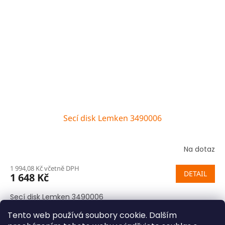
Secí disk Lemken 3490006
Na dotaz
1 994,08 Kč včetně DPH
DETAIL
1 648 Kč
Secí disk Lemken 3490006
Tento web používá soubory cookie. Dalším
5
položek celkem
O