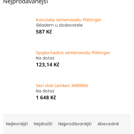
Nejprodávanější
Koncovka semenovodu Pöttinger
Skladem u dodavatele
587 Kč
Spojka hadice semenovodu Pöttinger
Na dotaz
123,14 Kč
Secí disk Lemken 3490006
Na dotaz
1 648 Kč
Ř
a
Nejlevnější
Nejdražší
Nejprodávanější
Abecedně
z