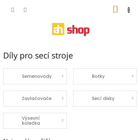
Přejít
NÁKUP
na
obsah
KOŠÍK
Díly pro secí stroje
Semenovody
Botky
Zavlačovače
Secí disky
Výsevní
kolečka