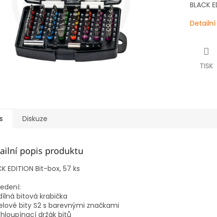
BLACK ED
Detailn
TISK
s
Diskuze
ailní popis produktu
K EDITION Bit-box, 57 ks
edení:
dílná bitová krabička
elové bity S2 s barevnými značkami
chloupínací držák bitů