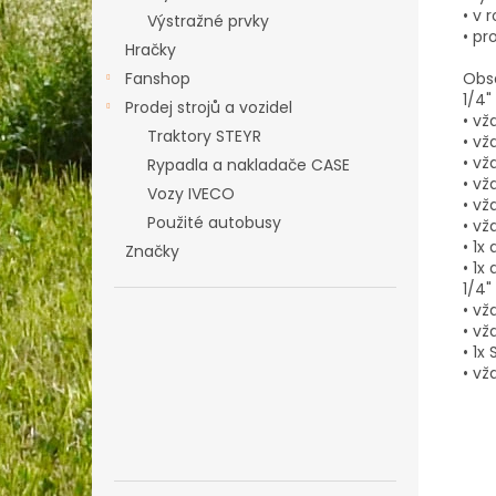
• v 
Výstražné prvky
• pr
Hračky
Obs
Fanshop
1/4
Prodej strojů a vozidel
• vž
Traktory STEYR
• vž
• vž
Rypadla a nakladače CASE
• vž
Vozy IVECO
• vž
Použité autobusy
• vž
• 1x
Značky
• 1x
1/4
• vž
• vžd
• 1x
• vž