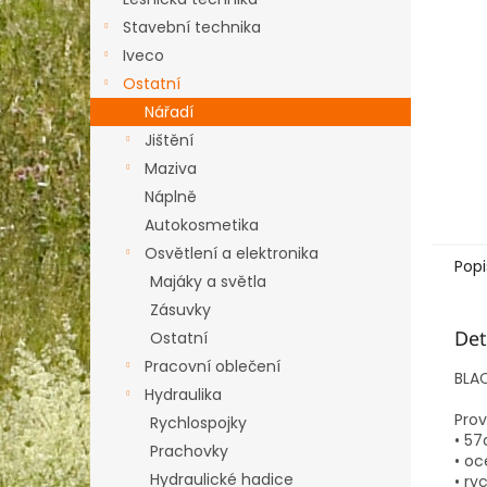
n
e
Stavební technika
l
Iveco
Ostatní
Nářadí
Jištění
Maziva
Náplně
Autokosmetika
Osvětlení a elektronika
Popi
Majáky a světla
Zásuvky
Det
Ostatní
Pracovní oblečení
BLAC
Hydraulika
Prov
Rychlospojky
• 57
Prachovky
• oc
Hydraulické hadice
• ry