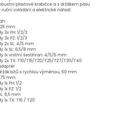
robustní plastové krabičce a s držákem pásu
o ruční ovládání a elektrické nářadí
ah:
" 25 mm:
dy 3x PH: 1/2/3
dy 3x PZ: 1/2/3
dy 2x SL: 4/5 mm
dy 1x SL: 6,5/8 mm
dy 1x vnitřní šestihran: 4/5/6 mm
dy 2x TX: T10/T15/T20/T25/T27/T30/T40
 adaptér
 držák bitů s rychlou výměnou, 60 mm
" 75 mm:
dy 1x PH: 1/2
y 1x PZ: 1/2
 SL: 6,5 mm
dy 1x TX: T15 / T20