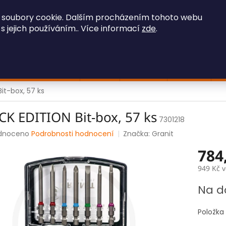
OBCHODNÍ PODMÍNKY
GDPR
 soubory cookie. Dalším procházením tohoto webu
 s jejich používáním.. Více informací
zde
.
HLEDAT
Stavební technika
Iveco
Ostatní
Hračky
F
it-box, 57 ks
CK EDITION Bit-box, 57 ks
7301218
rné
dnoceno
Podrobnosti hodnocení
Značka:
Granit
ení
784
tu
949 Kč 
Měrná
Na d
cena:
ek.
Položka