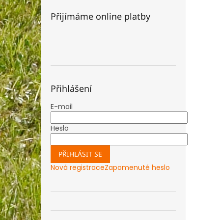
Přijímáme online platby
Přihlášení
E-mail
Heslo
PŘIHLÁSIT SE
Nová registrace
Zapomenuté heslo