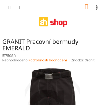
Přejít
NÁKUP
na
obsah
KOŠÍK
GRANIT Pracovní bermudy
EMERALD
517508/L
Průměrné
Neohodnoceno
Podrobnosti hodnocení
Značka:
Granit
hodnocení
produktu
je
0,0
z
5
hvězdiček.