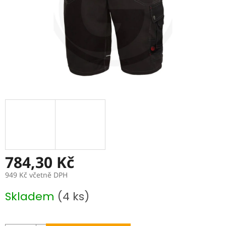
784,30 Kč
949 Kč včetně DPH
Měrná
Skladem
(4 ks)
cena: