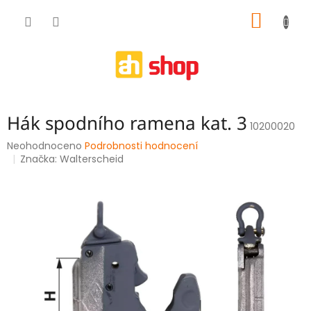
Přejít
NÁKUP
na
obsah
KOŠÍK
Hák spodního ramena kat. 3
10200020
Průměrné
Neohodnoceno
Podrobnosti hodnocení
hodnocení
Značka:
Walterscheid
produktu
je
0,0
z
5
hvězdiček.