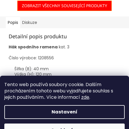
ZOBRAZIT VŠECHNY SOUVISEJÍCÍ PRODUKTY
Popis
Diskuze
Detailní popis produktu
Hák spodního ramena
kat. 3
Číslo výrobce: 1208556
Šířka (B): 40 mm
Výška (H): 120 mm
Kategorie: 3
Tento web používá soubory cookie. Dalším
Délka (L): 205 mm
procházením tohoto webu vyjadřujete souhlas s
jejich používáním.. Více informací
zde
.
Z
á
Nastavení
Vytvořil Shoptet
p
a
t