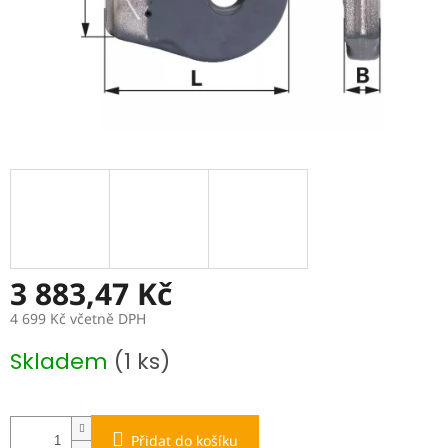
3 883,47 Kč
4 699 Kč včetně DPH
Měrná
Skladem
(1 ks)
cena:
Přidat do košíku