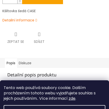
Kšiltovka šedá CASE
Detailní informace
ZEPTAT SE
SDÍLET
Popis
Diskuze
Detailní popis produktu
Kšiltovka šedá CASE
Tento web používá soubory cookie. Dalším
procházením tohoto webu vyjadřujete souhlas s
jejich používáním.. Více informací
zde
.
Z
á