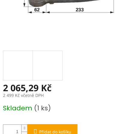
2 065,29 Kč
2 499 Kč včetně DPH
Měrná
Skladem
(1 ks)
cena:
Přidat do košíku