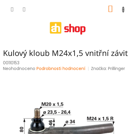
Přejít
NÁKUP
na
obsah
KOŠÍK
Kulový kloub M24x1,5 vnitřní závit
00110153
Průměrné
Neohodnoceno
Podrobnosti hodnocení
Značka:
Prillinger
hodnocení
produktu
je
0,0
z
5
hvězdiček.