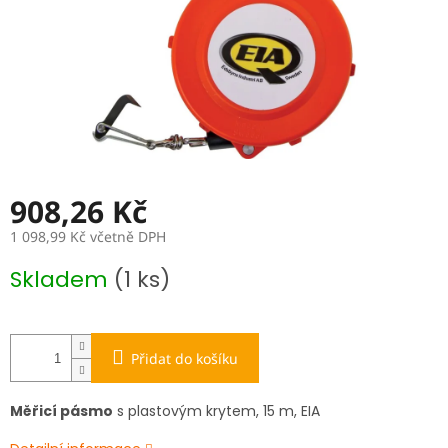
908,26 Kč
1 098,99 Kč včetně DPH
Měrná
Skladem
(1 ks)
cena:
Přidat do košíku
Měřicí pásmo
s plastovým krytem, 15 m, EIA