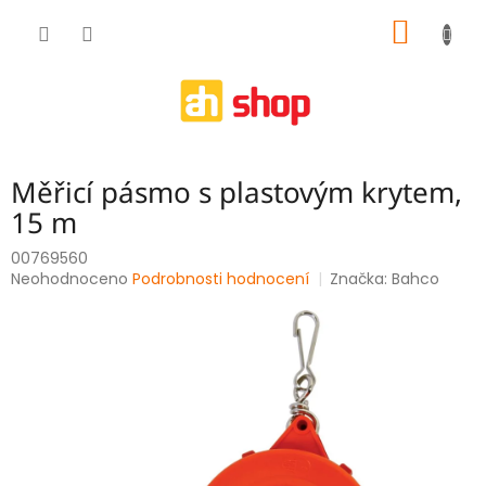
Přejít
NÁKUP
na
obsah
KOŠÍK
Měřicí pásmo s plastovým krytem,
15 m
00769560
Průměrné
Neohodnoceno
Podrobnosti hodnocení
Značka:
Bahco
hodnocení
produktu
je
0,0
z
5
hvězdiček.