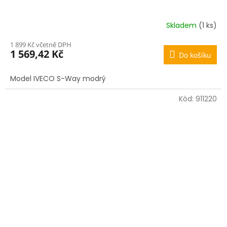
Skladem
(1 ks)
1 899 Kč včetně DPH
1 569,42 Kč
Do košíku
Model IVECO S-Way modrý
Kód:
911220