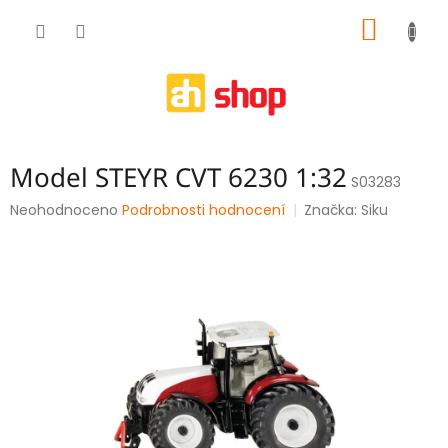
Přejít
NÁKUP
na
obsah
KOŠÍK
Model STEYR CVT 6230 1:32
S03283
Průměrné
Neohodnoceno
Podrobnosti hodnocení
Značka:
Siku
hodnocení
produktu
je
0,0
z
5
hvězdiček.