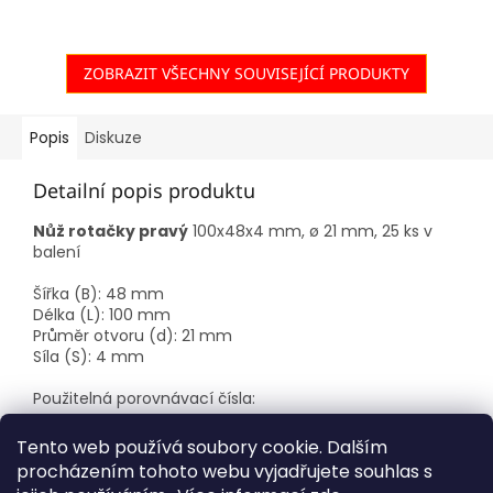
ZOBRAZIT VŠECHNY SOUVISEJÍCÍ PRODUKTY
Popis
Diskuze
Detailní popis produktu
Nůž rotačky pravý
100x48x4 mm, ø 21 mm, 25 ks v
balení
Šířka (B): 48 mm
Délka (L): 100 mm
Průměr otvoru (d): 21 mm
Síla (S): 4 mm
Použitelná porovnávací čísla:
Pöttinger:
434.974, 434.974.001, 434.978
Tento web používá soubory cookie. Dalším
procházením tohoto webu vyjadřujete souhlas s