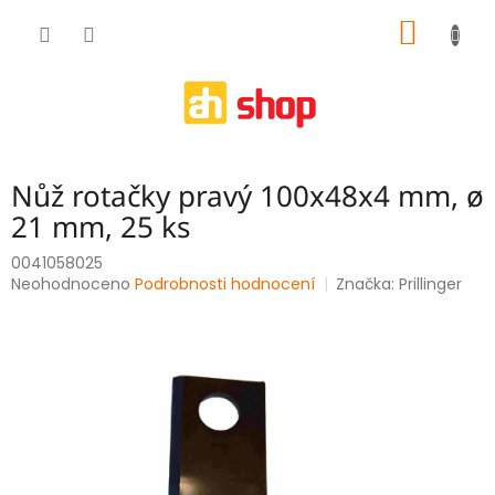
Přejít
NÁKUP
na
obsah
KOŠÍK
Nůž rotačky pravý 100x48x4 mm, ø
21 mm, 25 ks
0041058025
Průměrné
Neohodnoceno
Podrobnosti hodnocení
Značka:
Prillinger
hodnocení
produktu
je
0,0
z
5
hvězdiček.