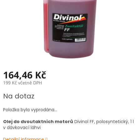
164,46 Kč
199 Kč včetně DPH
Měrná
Na dotaz
cena:
Položka byla vyprodána…
Olej do dvoutaktních motorů
Divinol FF, polosyntetický, 1 l
v dávkovací láhvi
Detailní informace