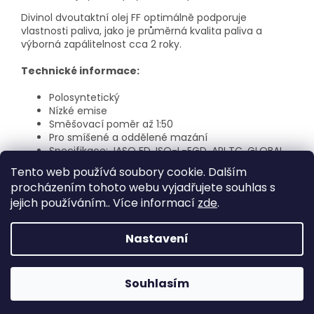
Divinol dvoutaktní olej FF optimálně podporuje
vlastnosti paliva, jako je průměrná kvalita paliva a
výborná zapálitelnost cca 2 roky.
Technické informace:
Polosyntetický
Nízké emise
Směšovací poměr až 1:50
Pro smíšené a oddělené mazání
Specifikace: JASO FD, ISO-L-EGD, API TC, GLOBAL
GD
Tento web používá soubory cookie. Dalším
procházením tohoto webu vyjadřujete souhlas s
jejich používáním.. Více informací
zde
.
Z
á
Nastavení
Vytvořil Shoptet
p
a
t
Souhlasím
Copyright 2026
AH-ESHOP
. Všechna práva vyhrazena.
í