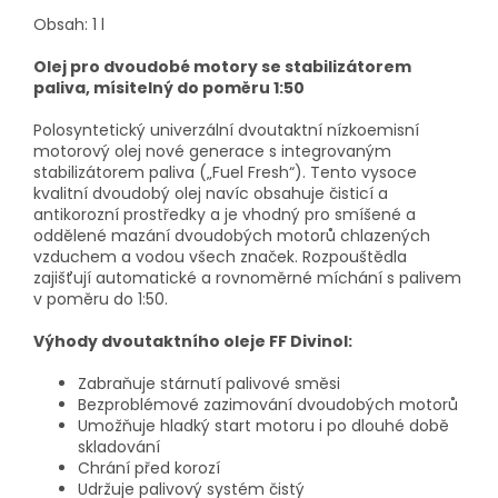
Obsah: 1 l
Olej pro dvoudobé motory se stabilizátorem
paliva, mísitelný do poměru 1:50
Polosyntetický univerzální dvoutaktní nízkoemisní
motorový olej nové generace s integrovaným
stabilizátorem paliva („Fuel Fresh“). Tento vysoce
kvalitní dvoudobý olej navíc obsahuje čisticí a
antikorozní prostředky a je vhodný pro smíšené a
oddělené mazání dvoudobých motorů chlazených
vzduchem a vodou všech značek. Rozpouštědla
zajišťují automatické a rovnoměrné míchání s palivem
v poměru do 1:50.
Výhody dvoutaktního oleje FF Divinol:
Zabraňuje stárnutí palivové směsi
Bezproblémové zazimování dvoudobých motorů
Umožňuje hladký start motoru i po dlouhé době
skladování
Chrání před korozí
Udržuje palivový systém čistý