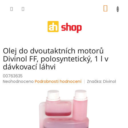
Přejít
NÁKUP
na
obsah
KOŠÍK
Olej do dvoutaktních motorů
Divinol FF, polosyntetický, 1 l v
dávkovací láhvi
00763635
Průměrné
Neohodnoceno
Podrobnosti hodnocení
Značka:
Divinol
hodnocení
produktu
je
0,0
z
5
hvězdiček.