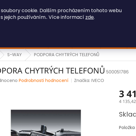
OBCHODNÍ PODMÍNKY
GDPR
 soubory cookie. Dalším procházením tohoto webu
 s jejich používáním.. Více informací
zde
.
HLEDAT
Stavební technika
Iveco
Ostatní
Hračky
F
S-WAY
PODPORA CHYTRÝCH TELEFONŮ
PORA CHYTRÝCH TELEFONŮ
500051786
rné
dnoceno
Podrobnosti hodnocení
Značka:
IVECO
ení
3 4
tu
4 135,4
Měrná
Skla
cena:
ek.
Položka