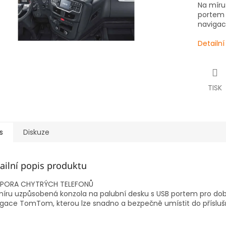
Na míru
portem 
naviga
Detailn
TISK
s
Diskuze
ailní popis produktu
PORA CHYTRÝCH TELEFONŮ
íru uzpůsobená konzola na palubní desku s USB portem pro dobí
gace TomTom, kterou lze snadno a bezpečně umístit do přísluš