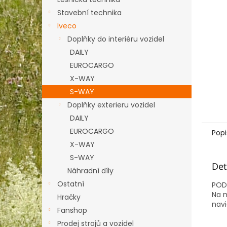
n
e
Stavební technika
l
Iveco
Doplňky do interiéru vozidel
DAILY
EUROCARGO
X-WAY
S-WAY
Doplňky exterieru vozidel
DAILY
EUROCARGO
Popi
X-WAY
S-WAY
Det
Náhradní díly
Ostatní
POD
Na m
Hračky
navi
Fanshop
Prodej strojů a vozidel