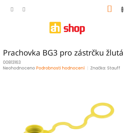
Přejít
NÁKUP
na
obsah
KOŠÍK
Prachovka BG3 pro zástrčku žlutá
00813163
Průměrné
Neohodnoceno
Podrobnosti hodnocení
Značka:
Stauff
hodnocení
produktu
je
0,0
z
5
hvězdiček.