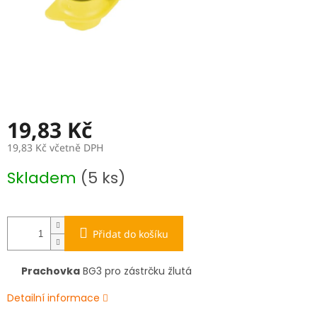
19,83 Kč
19,83 Kč včetně DPH
Měrná
Skladem
(5 ks)
cena:
Přidat do košíku
Prachovka
BG3 pro zástrčku žlutá
Detailní informace