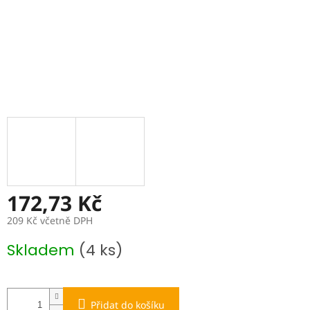
172,73 Kč
209 Kč včetně DPH
Měrná
Skladem
(4 ks)
cena:
Přidat do košíku