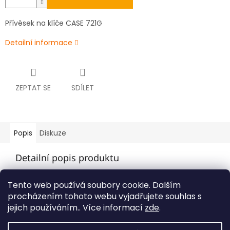
Přívěsek na klíče CASE 721G
Detailní informace
ZEPTAT SE
SDÍLET
Popis
Diskuze
Detailní popis produktu
Přívěsek na klíče CASE 721G
Tento web používá soubory cookie. Dalším
procházením tohoto webu vyjadřujete souhlas s
jejich používáním.. Více informací
zde
.
Z
á