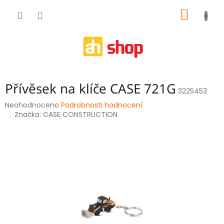
Přejít
NÁKUP
na
obsah
KOŠÍK
Přívěsek na klíče CASE 721G
3225453
Průměrné
Neohodnoceno
Podrobnosti hodnocení
hodnocení
Značka:
CASE CONSTRUCTION
produktu
je
0,0
z
5
hvězdiček.