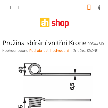
Přejít
NÁKUP
na
obsah
KOŠÍK
Pružina sbírání vnitřní Krone
00544619
Průměrné
Neohodnoceno
Podrobnosti hodnocení
Značka:
KRONE
hodnocení
produktu
je
0,0
z
5
hvězdiček.