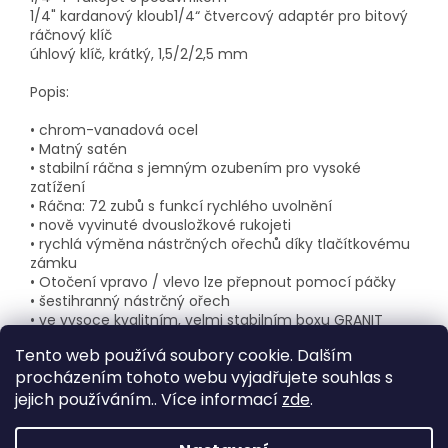
1/4" kardanový kloub
1/4“ čtvercový adaptér pro bitový
ráčnový klíč
úhlový klíč, krátký, 1,5/2/2,5 mm
Popis:
• chrom-vanadová ocel
• Matný satén
• stabilní ráčna s jemným ozubením pro vysoké
zatížení
• Ráčna: 72 zubů s funkcí rychlého uvolnění
• nově vyvinuté dvousložkové rukojeti
• rychlá výměna nástrčných ořechů díky tlačítkovému
zámku
• Otočení vpravo / vlevo lze přepnout pomocí páčky
• šestihranný nástrčný ořech
• ve vysoce kvalitním, velmi stabilním boxu GRANIT
BLACK EDITION s organizačním systémem
Tento web používá soubory cookie. Dalším
procházením tohoto webu vyjadřujete souhlas s
jejich používáním.. Více informací
zde
.
Z
á