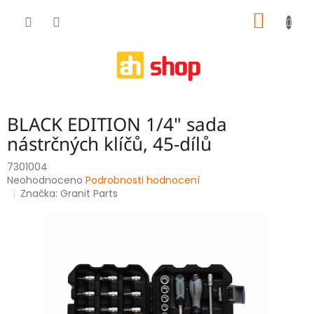
Přejít
NÁKUP
na
obsah
KOŠÍK
BLACK EDITION 1/4" sada
nástrčných klíčů, 45-dílů
7301004
Průměrné
Neohodnoceno
Podrobnosti hodnocení
hodnocení
Značka:
Granit Parts
produktu
je
0,0
z
5
hvězdiček.