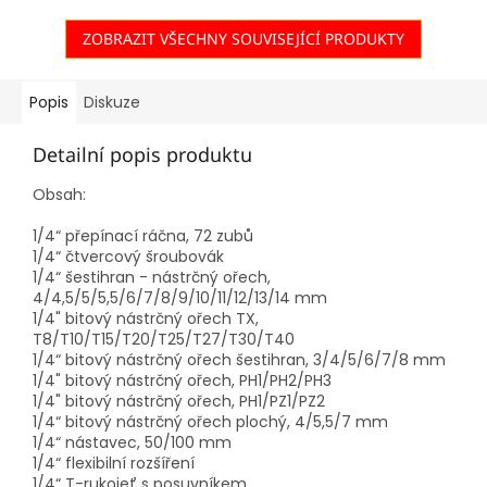
ZOBRAZIT VŠECHNY SOUVISEJÍCÍ PRODUKTY
Popis
Diskuze
Detailní popis produktu
Obsah:
1/4“ přepínací ráčna, 72 zubů
1/4“ čtvercový šroubovák
1/4“ šestihran - nástrčný ořech,
4/4,5/5/5,5/6/7/8/9/10/11/12/13/14 mm
1/4" bitový nástrčný ořech TX,
T8/T10/T15/T20/T25/T27/T30/T40
1/4“ bitový nástrčný ořech šestihran, 3/4/5/6/7/8 mm
1/4" bitový nástrčný ořech, PH1/PH2/PH3
1/4" bitový nástrčný ořech, PH1/PZ1/PZ2
1/4“ bitový nástrčný ořech plochý, 4/5,5/7 mm
1/4“ nástavec, 50/100 mm
1/4“ flexibilní rozšíření
1/4“ T-rukojeť s posuvníkem