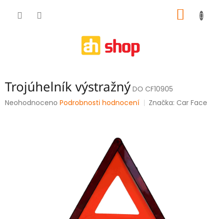
Přejít
NÁKUP
na
obsah
KOŠÍK
Trojúhelník výstražný
DO CF10905
Průměrné
Neohodnoceno
Podrobnosti hodnocení
Značka:
Car Face
hodnocení
produktu
je
0,0
z
5
hvězdiček.