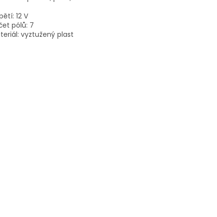
ětí: 12 V
čet pólů: 7
teriál: vyztužený plast