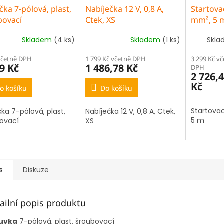
čka 7-pólová, plast,
Nabíječka 12 V, 0,8 A,
Startova
bovací
Ctek, XS
mm², 5 
Skladem
(4 ks)
Skladem
(1 ks)
Skla
včetně DPH
1 799 Kč včetně DPH
3 299 Kč v
9 Kč
1 486,78 Kč
DPH
2 726,
Kč
o košíku
Do košíku
Startovac
čka 7-pólová, plast,
Nabíječka 12 V, 0,8 A, Ctek,
5 m
ovací
XS
s
Diskuze
ailní popis produktu
uvka
7-pólová, plast, šroubovací