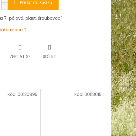
Přidat do košíku
a
7-pólová, plast, šroubovací
í informace
ZEPTAT SE
SDÍLET
Kód:
00130895
Kód:
00118015