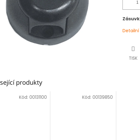
Zásuvk
Detailn
TISK
sející produkty
Kód:
00131100
Kód:
00139850