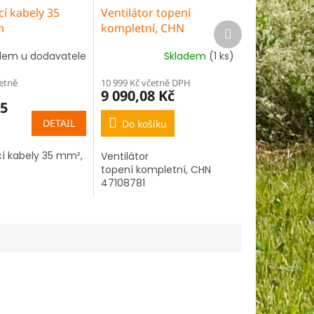
cí kabely 35
Ventilátor topení
Další
m
kompletní, CHN
produkt
47108781
dem u dodavatele
Skladem
(1 ks)
četně
10 999 Kč včetně DPH
9 090,08 Kč
45
DETAIL
Do košíku
í kabely 35 mm²,
Ventilátor
topení kompletní, CHN
47108781