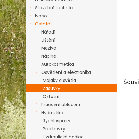
n
e
Stavební technika
l
Iveco
Ostatní
Nářadí
Jištění
Maziva
Náplně
Autokosmetika
Osvětlení a elektronika
Majáky a světla
Souvi
Zásuvky
Ostatní
Pracovní oblečení
Hydraulika
Rychlospojky
Prachovky
Hydraulické hadice