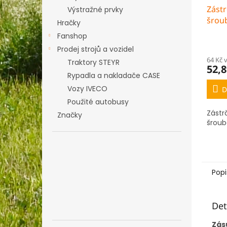
Zástr
Výstražné prvky
šrou
Hračky
Fanshop
Prodej strojů a vozidel
64 Kč 
Traktory STEYR
52,8
Rypadla a nakladače CASE
Vozy IVECO
D
Použité autobusy
Zástr
Značky
šroub
Popi
Det
Zás