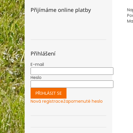
Přijímáme online platby
Nap
Po
Ma
Přihlášení
E-mail
Heslo
PŘIHLÁSIT SE
Nová registrace
Zapomenuté heslo