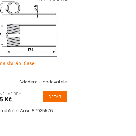
na sbírání Case
Skladem u dodavatele
 včetně DPH
DETAIL
5 Kč
na sbírání Case 87035576
O
v