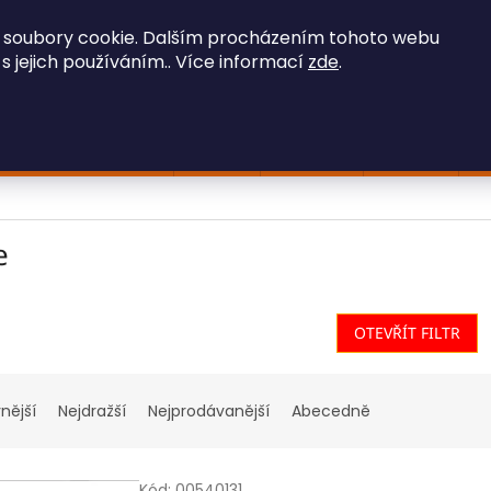
OBCHODNÍ PODMÍNKY
GDPR
 soubory cookie. Dalším procházením tohoto webu
 s jejich používáním.. Více informací
zde
.
HLEDAT
Stavební technika
Iveco
Ostatní
Hračky
F
e
OTEVŘÍT FILTR
nější
Nejdražší
Nejprodávanější
Abecedně
Kód:
00540131