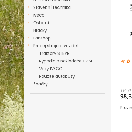
n
ý
í
e
Stavební technika
p
p
l
Iveco
i
r
s
o
Ostatní
p
d
Hračky
r
u
Fanshop
o
k
Prodej strojů a vozidel
d
t
Traktory STEYR
u
ů
k
Pruži
Rypadla a nakladače CASE
t
Vozy IVECO
ů
Použité autobusy
Značky
119 Kč
98,3
Pruži