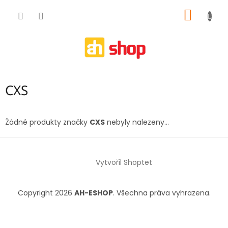
Přejít
NÁKUP
na
obsah
KOŠÍK
CXS
Žádné produkty značky
CXS
nebyly nalezeny...
Z
á
Vytvořil Shoptet
p
a
t
Copyright 2026
AH-ESHOP
. Všechna práva vyhrazena.
í