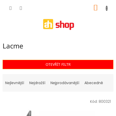
Přejít
NÁKUP
na
obsah
KOŠÍK
Lacme
OTEVŘÍT FILTR
Ř
a
Nejlevnější
Nejdražší
Nejprodávanější
Abecedně
z
e
V
n
Kód:
800321
ý
í
p
p