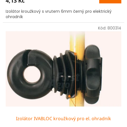
4,13 Kč
Izolátor kroužkový s vrutem 6mm černý pro elektrický
ohradník
Kód:
800314
Izolátor IVABLOC kroužkový pro el. ohradník