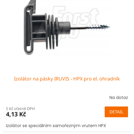
i
r
s
o
p
d
r
u
o
k
d
t
u
ů
k
t
ů
Izolátor na pásky IRUVIS - HPX pro el. ohradník
Na dotaz
5 Kč včetně DPH
DETAIL
4,13 Kč
Izolátor se speciálním samořezným vrutem HPX