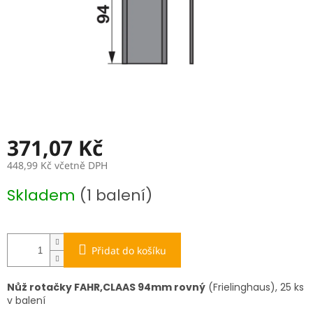
371,07 Kč
448,99 Kč včetně DPH
Měrná
Skladem
(1 balení)
cena:
Přidat do košíku
Nůž rotačky FAHR,CLAAS 94mm rovný
(Frielinghaus), 25 ks
v balení