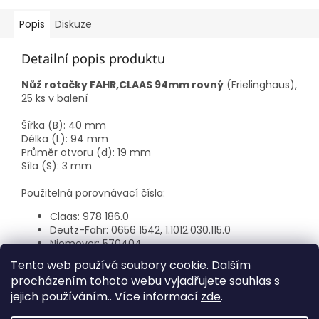
Popis
Diskuze
Detailní popis produktu
Nůž rotačky FAHR,CLAAS 94mm rovný
(Frielinghaus),
25 ks v balení
Šířka (B): 40 mm
Délka (L): 94 mm
Průměr otvoru (d): 19 mm
Síla (S): 3 mm
Použitelná porovnávací čísla:
Claas:
978 186.0
Deutz-Fahr:
0656 1542, 1.1012.030.115.0
Niemeyer:
570404
Pezag:
570404
Tento web používá soubory cookie. Dalším
procházením tohoto webu vyjadřujete souhlas s
jejich používáním.. Více informací
zde
.
Z