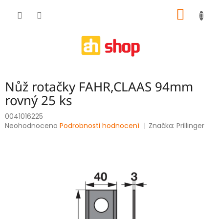
Přejít
NÁKUP
na
obsah
KOŠÍK
Nůž rotačky FAHR,CLAAS 94mm
rovný 25 ks
0041016225
Průměrné
Neohodnoceno
Podrobnosti hodnocení
Značka:
Prillinger
hodnocení
produktu
je
0,0
z
5
hvězdiček.